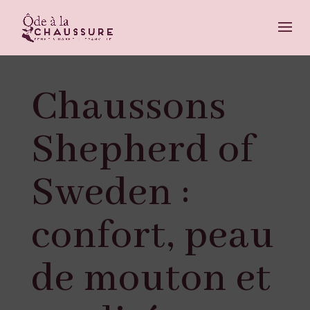
Chaussons
Shepherd of
Sweden :
confort, peau
de mouton et