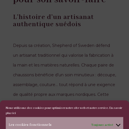
L’histoire d’un artisanat
authentique suédois
Depuis sa création, Shepherd of Sweden défend
un artisanat traditionnel qui valorise la fabrication à
la main et les matières naturelles. Chaque paire de
chaussons bénéficie d’un soin minutieux : découpe,
assemblage, couture… tout répond à une exigence
de qualité propre aux marques nordiques. Cette
approche artisanale garantit un produit fiable,
Nous utilisons des cookies pour optimiser notre site web et notre service.
En savoir
plus ici
durable et parfaitement fini.
Les cookies fonctionnels
Toujours activé