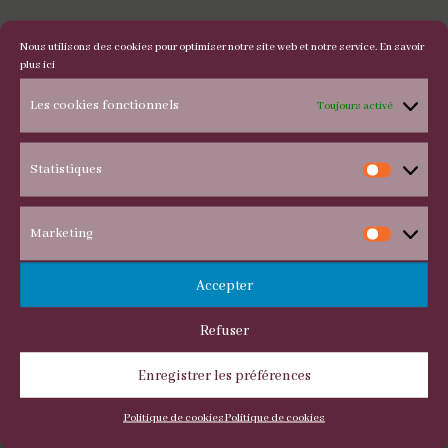
Nous utilisons des cookies pour optimiser notre site web et notre service.
En savoir
plus ici
Sandales GIANMARCO SORELLI
Les cookies fonctionnels
Toujours activé
Statistiques
Statis
Marketing
Marke
Accepter
Refuser
Enregistrer les préférences
Politique de cookies
Politique de cookies