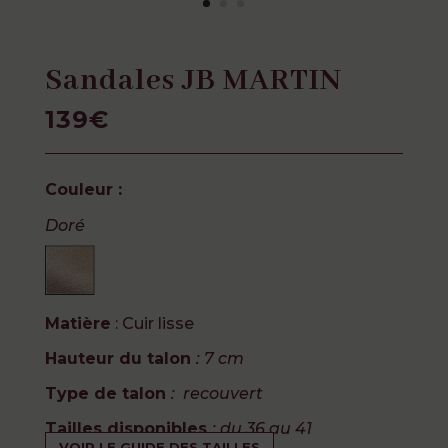
Sandales JB MARTIN
139
€
Couleur :
Doré
Matière
: Cuir lisse
Hauteur du talon
: 7 cm
Type de talon
: recouvert
Tailles disponibles
: du 36 au 41
VOIR LE GUIDE DES TAILLES