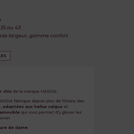
m
 35 au 43
nde largeur, gamme confort
LES
r chic
de la marque HASSIA.
ASSIA fabrique depuis plus de 100ans des
s
,
adaptées aux hallux valgus
et
 amovible
qui vous permet d’y glisser les
esoin.
llure de dame
.