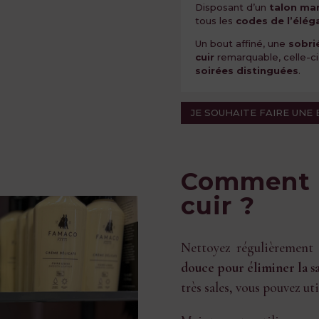
Disposant d’un
talon ma
tous les
codes de l’élég
Un bout affiné, une
sobri
cuir
remarquable, celle-ci
soirées distinguées
.
JE SOUHAITE FAIRE UNE
Comment e
cuir ?
Nettoyez régulièrement 
douce pour éliminer la s
très sales, vous pouvez ut