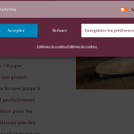
amme modernes,
arketing
M
soucieuses de la
Accepter
Refuser
Enregistrer les préférenc
trayante. Grâce
s chaussures
Politique de cookies
Politique de cookies
confortables et
ts. Chaque
 une grande
os formes jusqu’à
t parfaitement,
 place pour les
ilisons que des