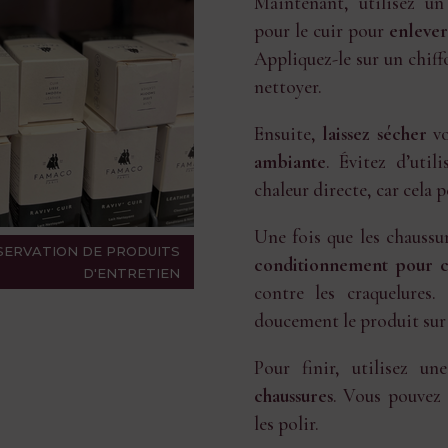
Maintenant, utilisez u
pour le cuir pour
enlever
Appliquez-le sur un chif
nettoyer.
Ensuite,
laissez sécher
vo
ambiante
. Évitez d’uti
chaleur directe, car cela
Une fois que les chaussu
ÉSERVATION DE PRODUITS
conditionnement pour c
D'ENTRETIEN
contre les craquelures.
doucement le produit sur t
Pour finir, utilisez u
chaussures
. Vous pouvez 
les polir.