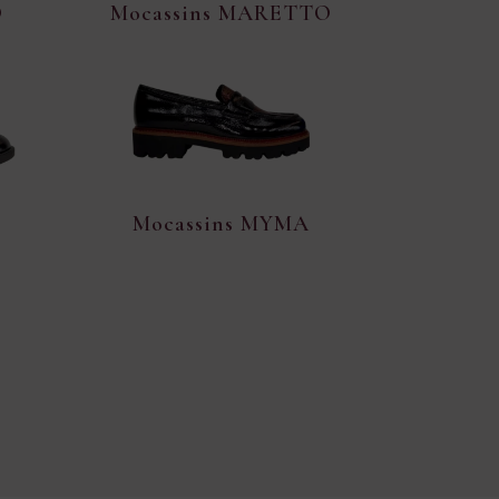
O
Mocassins MARETTO
Mocassins MYMA