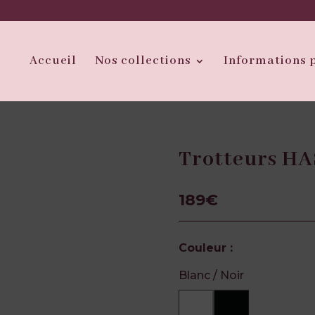
Accueil
Nos collections
Informations 
Trotteurs HA
189
€
Couleur :
Blanc / Noir