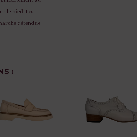
 parfaitement au
r le pied. Les
marche détendue
S :