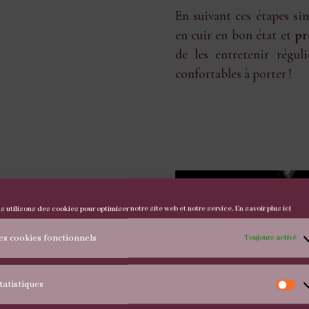
En suivant ces étapes si
en cuir en bon état et
pr
de les entretenir réguli
confortables à porter !
s utilisons des cookies pour optimiser notre site web et notre service.
En savoir plus ici
es cookies fonctionnels
Toujours activé
tatistiques
St