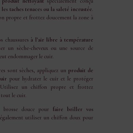
n
produit nettoyant
spécialement conçu
 les taches tenaces ou la saleté incrustée
.
fon propre et frottez doucement la zone à
s chaussures
à l’air libre à température
liser un sèche-cheveux ou une source de
 peut endommager le cuir.
res sont sèches, appliquez un
produit de
uir
pour hydrater le cuir et le protéger
 Utilisez un chiffon propre et frottez
out le cuir.
ne brosse douce pour
faire briller vos
également utiliser un chiffon doux pour