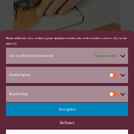
Nous utilisons des cookies pour optimiser notre site web et notre service.
En savoir
plus ici
Les cookies fonctionnels
Toujours activé
Statistiques
Statis
Marketing
Marke
Accepter
TOUTES NOS BALLERINES
Refuser
: