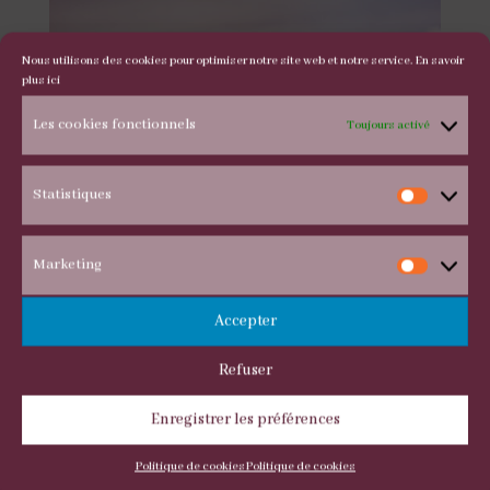
Nous utilisons des cookies pour optimiser notre site web et notre service.
En savoir
plus ici
Les cookies fonctionnels
Toujours activé
Statistiques
Statis
TOUTES NOS
Marketing
Marke
CHAUSSURES DE DANSE
Accepter
DE SALON :
Refuser
Enregistrer les préférences
Politique de cookies
Politique de cookies