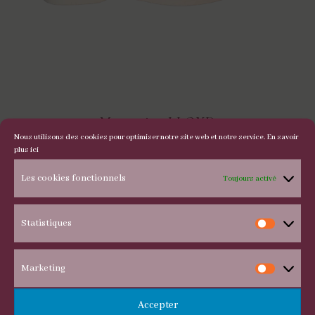
Mocassins LLOYD
Nous utilisons des cookies pour optimiser notre site web et notre service.
En savoir
plus ici
Les cookies fonctionnels
Toujours activé
Statistiques
Statis
Marketing
Marke
Accepter