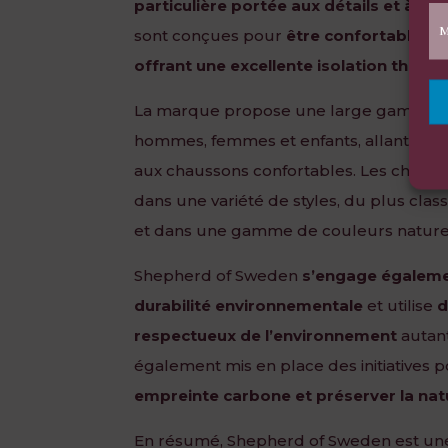
particulière portée aux détails et à la fi
M
sont conçues pour
être confortables et
offrant une excellente isolation therm
La marque propose une large gamme 
hommes, femmes et enfants, allant des 
aux chaussons confortables. Les chauss
dans une variété de styles, du plus cla
et dans une gamme de couleurs naturel
Shepherd of Sweden
s’engage égalemen
durabilité environnementale
et utilise
d
respectueux de l’environnement
autant
également mis en place des initiatives 
empreinte carbone et préserver la nat
En résumé, Shepherd of Sweden est u