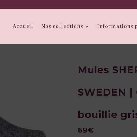
Accueil
Nos collections
Informations 
Mules SH
SWEDEN | G
bouillie gri
69€