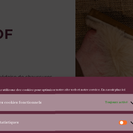
OF
édoise de chaussures,
écialisée dans la
s utilisons des cookies pour optimiser notre site web et notre service.
En savoir plus ici
outon, une matière très
es cookies fonctionnels
Toujours activé
 fabriquées à partir de
tatistiques
c une
attention
St