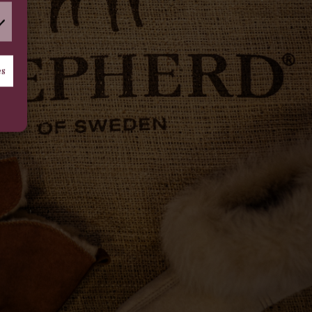
arketing
es