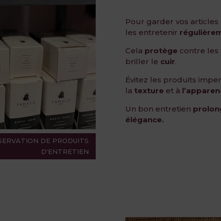
Pour garder vos articles
les entretenir
régulière
Cela
protège
contre les 
briller le
cuir
.
Évitez les produits impe
la
texture
et à
l’apparen
Un bon entretien
prolong
élégance.
ÉSERVATION DE PRODUITS
D'ENTRETIEN