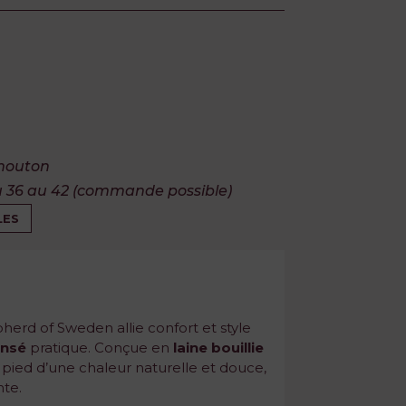
 mouton
u 36 au 42 (commande possible)
LES
erd of Sweden allie confort et style
ensé
pratique. Conçue en
laine bouillie
 pied d’une chaleur naturelle et douce,
nte.