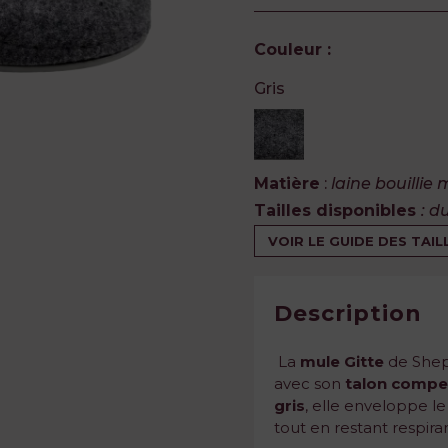
Couleur :
Gris
Matière
:
laine bouillie
Tailles disponibles
: d
VOIR LE GUIDE DES TAIL
Description
La
mule Gitte
de Sheph
avec son
talon comp
gris
, elle enveloppe le
tout en restant respira