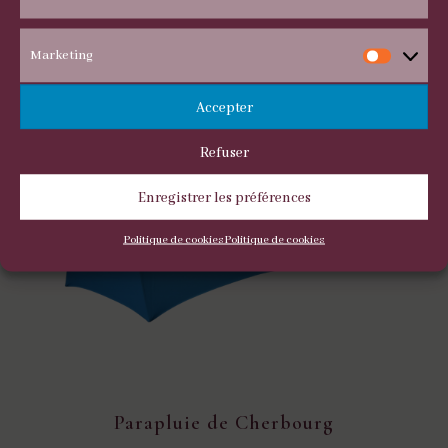
Statis
Marketing
Marke
Accepter
Refuser
Enregistrer les préférences
Politique de cookies
Politique de cookies
Parapluie de Cherbourg