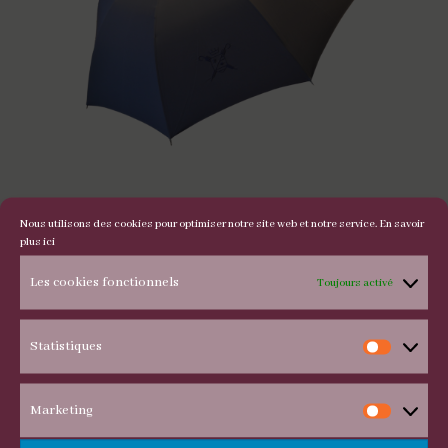
Nous utilisons des cookies pour optimiser notre site web et notre service.
En savoir
Parapluie de Cherbourg
plus ici
Les cookies fonctionnels
Toujours activé
Statistiques
Statis
Marketing
Marke